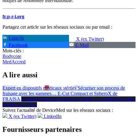
notifiés de renommée internationale.
fr.p-r-i.org
Partagez cet article sur les réseaux sociaux ou par email :
LinkeIn
X (ex Twitter)
Facebook
E-Mail
Mots-clés :
Bodycote
MedAccred
A lire aussi
Expert en dispositifs médicaux stériles
Sécuriser son process de
fraisage avec les gammes
…
E-Cut Compact et SpheroX de
FRAISA
Combiner des tests in vitro et in silico
…
Combiner des tests
in vitro
et
in silico
Suivez l'actualité de DeviceMed sur les réseaux sociaux :
X (ex Twitter)
LinkedIn
Fournisseurs partenaires