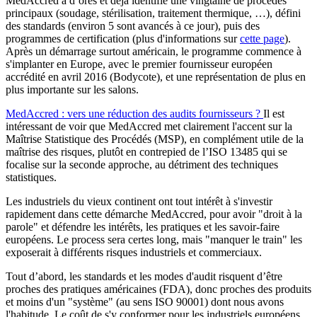
MedAccred a d’ores et déjà identifié une vingtaine de procédés
principaux (soudage, stérilisation, traitement thermique, …), défini
des standards (environ 5 sont avancés à ce jour), puis des
programmes de certification (plus d'informations sur
cette page
).
Après un démarrage surtout américain, le programme commence à
s'implanter en Europe, avec le premier fournisseur européen
accrédité en avril 2016 (Bodycote), et une représentation de plus en
plus importante sur les salons.
MedAccred : vers une réduction des audits fournisseurs ?
Il est
intéressant de voir que MedAccred met clairement l'accent sur la
Maîtrise Statistique des Procédés (MSP), en complément utile de la
maîtrise des risques, plutôt en contrepied de l’ISO 13485 qui se
focalise sur la seconde approche, au détriment des techniques
statistiques.
Les industriels du vieux continent ont tout intérêt à s'investir
rapidement dans cette démarche MedAccred, pour avoir "droit à la
parole" et défendre les intérêts, les pratiques et les savoir-faire
européens. Le process sera certes long, mais "manquer le train" les
exposerait à différents risques industriels et commerciaux.
Tout d’abord, les standards et les modes d'audit risquent d’être
proches des pratiques américaines (FDA), donc proches des produits
et moins d'un "système" (au sens ISO 90001) dont nous avons
l'habitude. Le coût de s'y conformer pour les industriels européens