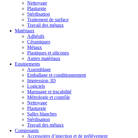
Nettoyage
Plasturgie
Stérilisation
Traitement de surface
Travail des métaux
Matériaux
Adhésifs
Céramiques
Métaux
Plastiques et silicones
Autres matériaux
Equipements
Assemblage
Emballage et conditionnement
Impression 3D
Logiciels
Marquage et traçabilité
Métrologie et contrôle
Nettoyage
Plasturgie
Salles blanches
Stérilisation
Travail des métaux
Composants
Accessoires d’injection et de prélèvement