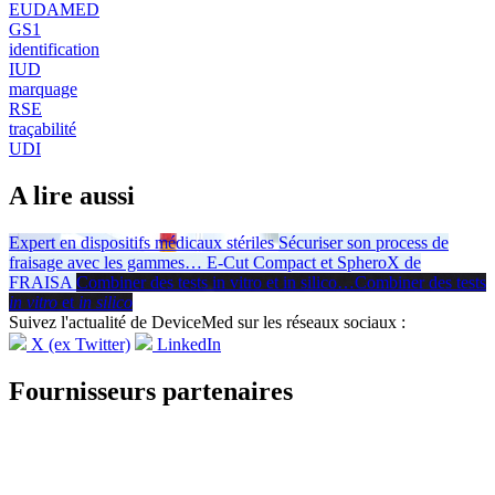
EUDAMED
GS1
identification
IUD
marquage
RSE
traçabilité
UDI
A lire aussi
Expert en dispositifs médicaux stériles
Sécuriser son process de
fraisage avec les gammes
…
E-Cut Compact et SpheroX de
FRAISA
Combiner des tests in vitro et in silico
…
Combiner des tests
in vitro
et
in silico
Suivez l'actualité de DeviceMed sur les réseaux sociaux :
X (ex Twitter)
LinkedIn
Fournisseurs partenaires