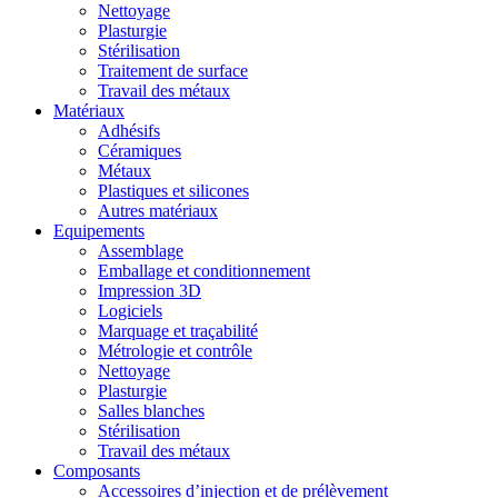
Nettoyage
Plasturgie
Stérilisation
Traitement de surface
Travail des métaux
Matériaux
Adhésifs
Céramiques
Métaux
Plastiques et silicones
Autres matériaux
Equipements
Assemblage
Emballage et conditionnement
Impression 3D
Logiciels
Marquage et traçabilité
Métrologie et contrôle
Nettoyage
Plasturgie
Salles blanches
Stérilisation
Travail des métaux
Composants
Accessoires d’injection et de prélèvement