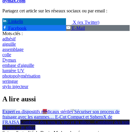
dymax.com
Partagez cet article sur les réseaux sociaux ou par email :
LinkeIn
X (ex Twitter)
Facebook
E-Mail
Mots-clés :
adhésif
aiguille
assemblage
colle
Dymax
embase d'aiguille
lumière UV
photopolymérisation
seringue
stylo injecteur
A lire aussi
Expert en dispositifs médicaux stériles
Sécuriser son process de
fraisage avec les gammes
…
E-Cut Compact et SpheroX de
FRAISA
Combiner des tests in vitro et in silico
…
Combiner des tests
in vitro
et
in silico