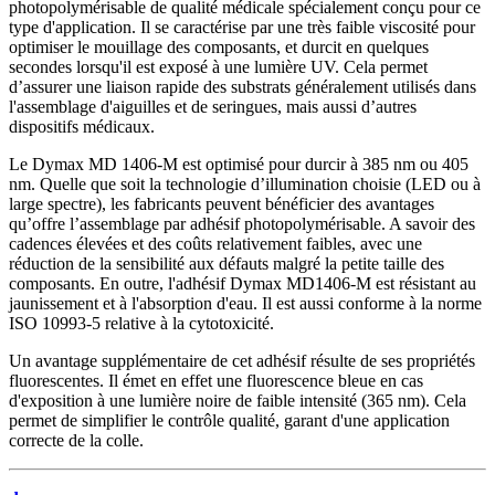
photopolymérisable de qualité médicale spécialement conçu pour ce
type d'application. Il se caractérise par une très faible viscosité pour
optimiser le mouillage des composants, et durcit en quelques
secondes lorsqu'il est exposé à une lumière UV. Cela permet
d’assurer une liaison rapide des substrats généralement utilisés dans
l'assemblage d'aiguilles et de seringues, mais aussi d’autres
dispositifs médicaux.
Le Dymax MD 1406-M est optimisé pour durcir à 385 nm ou 405
nm. Quelle que soit la technologie d’illumination choisie (LED ou à
large spectre), les fabricants peuvent bénéficier des avantages
qu’offre l’assemblage par adhésif photopolymérisable. A savoir des
cadences élevées et des coûts relativement faibles, avec une
réduction de la sensibilité aux défauts malgré la petite taille des
composants. En outre, l'adhésif Dymax MD1406-M est résistant au
jaunissement et à l'absorption d'eau. Il est aussi conforme à la norme
ISO 10993-5 relative à la cytotoxicité.
Un avantage supplémentaire de cet adhésif résulte de ses propriétés
fluorescentes. Il émet en effet une fluorescence bleue en cas
d'exposition à une lumière noire de faible intensité (365 nm). Cela
permet de simplifier le contrôle qualité, garant d'une application
correcte de la colle.