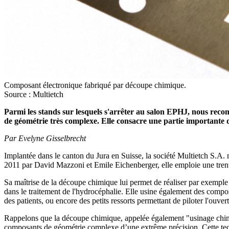
Composant électronique fabriqué par découpe chimique.
Source : Multietch
Parmi les stands sur lesquels s'arrêter au salon EPHJ, nous reco
de géométrie très complexe. Elle consacre une partie importante d
Par Evelyne Gisselbrecht
Implantée dans le canton du Jura en Suisse, la société Multietch S.A. 
2011 par David Mazzoni et Emile Eichenberger, elle emploie une trent
Sa maîtrise de la découpe chimique lui permet de réaliser par exemple
dans le traitement de l'hydrocéphalie. Elle usine également des compos
des patients, ou encore des petits ressorts permettant de piloter l'ouver
Rappelons que la découpe chimique, appelée également "usinage chimiq
composants de géométrie complexe d’une extrême précision. Cette techni