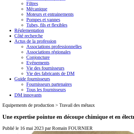
Filtres
Mécanique
Moteurs et entrainements
Pompes et vannes
Tubes, fils et flexibles
Réglementation
Côté recherche
Actus de la profession
Associations professionnelles
Associations régionales
Conjoncture
Evénements
Vie des fournisseurs
Vie des fabricants de DM
Guide fournisseurs
Fournisseurs partenaires
Tous les fournisseurs
DM innovants
Equipements de production
>
Travail des métaux
Une expertise pointue en découpe chimique et en élec
Publié le
16 mai 2023
par
Romain FOURNIER