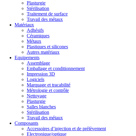
Plasturgie
Stérilisation
Traitement de surface
Travail des métaux
Matériaux
Adhésifs
Céramiques
Métaux
Plastiques et silicones
Autres matériaux
Equipements
Assemblage
Emballage et conditionnement
Impression 3D
Logiciels
Marquage et traçabilité
Métrologie et contrôle
Nettoyage
Plasturgie
Salles blanches
Stérilisation
Travail des métaux
Composants
Accessoires d’injection et de prélèvement
Electronique/optique