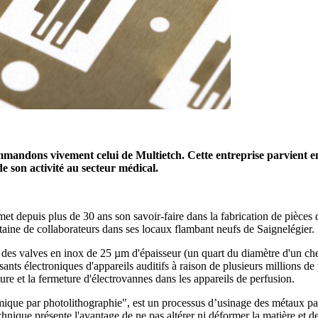
mmandons vivement celui de Multietch. Cette entreprise parvient en
e son activité au secteur médical.
met depuis plus de 30 ans son savoir-faire dans la fabrication de pièces 
aine de collaborateurs dans ses locaux flambant neufs de Saignelégier.
 des valves en inox de 25 µm d'épaisseur (un quart du diamètre d'un chev
ants électroniques d'appareils auditifs à raison de plusieurs millions d
ture et la fermeture d'électrovannes dans les appareils de perfusion.
ue par photolithographie", est un processus d’usinage des métaux par 
que présente l'avantage de ne pas altérer ni déformer la matière et de 