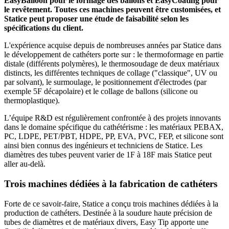
EasyBalloon pour le formage des ballons et EasyCoating pour
le revêtement. Toutes ces machines peuvent être customisées, et
Statice peut proposer une étude de faisabilité selon les
spécifications du client.
L'expérience acquise depuis de nombreuses années par Statice dans
le développement de cathéters porte sur : le thermoformage en partie
distale (différents polymères), le thermosoudage de deux matériaux
distincts, les différentes techniques de collage ("classique", UV ou
par solvant), le surmoulage, le positionnement d'électrodes (par
exemple 5F décapolaire) et le collage de ballons (silicone ou
thermoplastique).
L’équipe R&D est régulièrement confrontée à des projets innovants
dans le domaine spécifique du cathétérisme : les matériaux PEBAX,
PC, LDPE, PET/PBT, HDPE, PP, EVA, PVC, FEP, et silicone sont
ainsi bien connus des ingénieurs et techniciens de Statice. Les
diamètres des tubes peuvent varier de 1F à 18F mais Statice peut
aller au-delà.
Trois machines dédiées à la fabrication de cathéters
Forte de ce savoir-faire, Statice a conçu trois machines dédiées à la
production de cathéters. Destinée à la soudure haute précision de
tubes de diamètres et de matériaux divers, Easy Tip apporte une