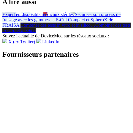
A lire aussi
Expert en dispositifs médicaux stériles
Sécuriser son process de
fraisage avec les gammes
…
E-Cut Compact et SpheroX de
FRAISA
Combiner des tests in vitro et in silico
…
Combiner des tests
in vitro
et
in silico
Suivez l'actualité de DeviceMed sur les réseaux sociaux :
X (ex Twitter)
LinkedIn
Fournisseurs partenaires