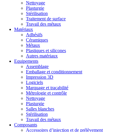
Nettoyage
Plasturgie
Stérilisation
Traitement de surface
Travail des métaux
Matériaux
Adhésifs
Céramiques
Métaux
Plastiques et silicones
Autres matériaux
Equipements
Assemblage
Emballage et conditionnement
Impression 3D
Logiciels
Marquage et traçabilité
Métrologie et contrôle
Nettoyage
Plasturgie
Salles blanches
Stérilisation
Travail des métaux
Composants
Accessoires d’injection et de prélèvement