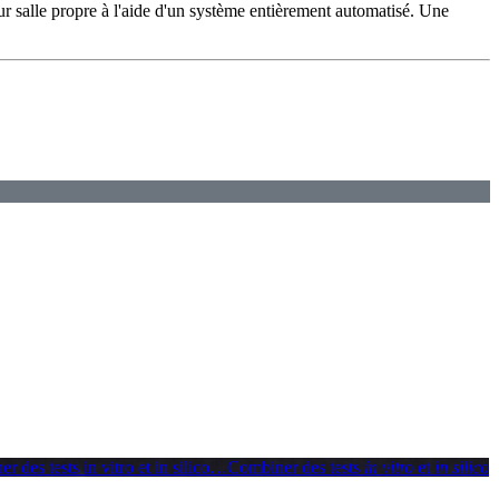
r salle propre à l'aide d'un système entièrement automatisé. Une
 des tests in vitro et in silico
…
Combiner des tests
in vitro
et
in silico