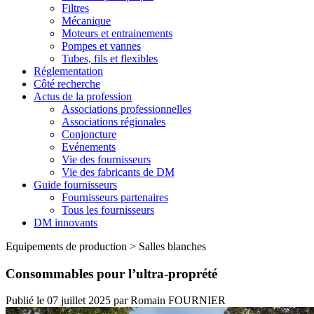
Filtres
Mécanique
Moteurs et entrainements
Pompes et vannes
Tubes, fils et flexibles
Réglementation
Côté recherche
Actus de la profession
Associations professionnelles
Associations régionales
Conjoncture
Evénements
Vie des fournisseurs
Vie des fabricants de DM
Guide fournisseurs
Fournisseurs partenaires
Tous les fournisseurs
DM innovants
Equipements de production
>
Salles blanches
Consommables pour l’ultra-proprété
Publié le
07 juillet 2025
par
Romain FOURNIER