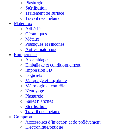
Plasturgie
Stérilisation
Traitement de surface
Travail des métaux
Matériaux
Adhésifs
Céramiques
Métaux
Plastiques et silicones
Autres matériaux
Equipements
Assemblage
Emballage et conditionnement
Impression 3D
Logiciels
Marquage et traçabilité
Métrologie et contrôle
Nettoyage
Plasturgie
Salles blanches
Stérilisation
Travail des métaux
Composants
Accessoires d’injection et de prélèvement
Electronique/optique