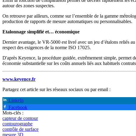
Enfin la fonction de comparaison permet de déceler rapidement les éca
autour des zones suspectes.
On retrouve par ailleurs, comme sur l’ensemble de la gamme métrologie
production de rapports de mesure automatiques ou personnalisables.
Etalonnage simplifié et… économique
Dernier avantage, le VR-5000 est livré avec un jeu d’étalons reliés au 
respect des exigences de la norme ISO 17025.
D'après Keyence, la procédure guidée, extrêmement simple, permet de 
économie substantielle sur les coûts annuels liés aux habituels contra
www.keyence.fr
Partagez cet article sur les réseaux sociaux ou par email :
LinkeIn
Facebook
Mots-clés :
capteur de contour
contourographe
contrôle de surface
mesure 3D