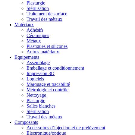
Plasturgie
Stérilisation
Traitement de surface
Travail des métaux
Matériaux
Adhésifs
Céramiques
Métaux
Plastiques et silicones
Autres matériaux
Equipements
Assemblage
Emballage et conditionnement
Impression 3D
Logiciels
Marquage et traçabilité
Métrologie et contrôle
Nettoyage
Plasturgie
Salles blanches
Stérilisation
Travail des métaux
Composants
Accessoires d’injection et de prélèvement
Electronique/optique