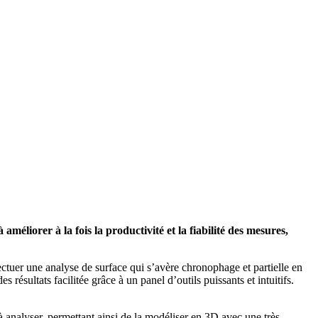
liorer à la fois la productivité et la fiabilité des mesures,
ctuer une analyse de surface qui s’avère chronophage et partielle en
résultats facilitée grâce à un panel d’outils puissants et intuitifs.
à analyser, permettant ainsi de la modéliser en 3D avec une très