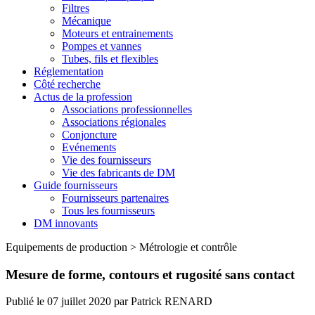
Filtres
Mécanique
Moteurs et entrainements
Pompes et vannes
Tubes, fils et flexibles
Réglementation
Côté recherche
Actus de la profession
Associations professionnelles
Associations régionales
Conjoncture
Evénements
Vie des fournisseurs
Vie des fabricants de DM
Guide fournisseurs
Fournisseurs partenaires
Tous les fournisseurs
DM innovants
Equipements de production
>
Métrologie et contrôle
Mesure de forme, contours et rugosité sans contact
Publié le
07 juillet 2020
par
Patrick RENARD