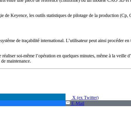
rts entre une pièce de référence (conforme) ou un modèle CAO 3D et une
 de Keyence, les outils statistiques de pilotage de la production (Cp,
système de traçabilité international. L’utilisateur peut ainsi procéder e
réaliser soi-même l’opération en quelques minutes, même à la veille d’
ts de maintenance.
X (ex Twitter)
E-Mail