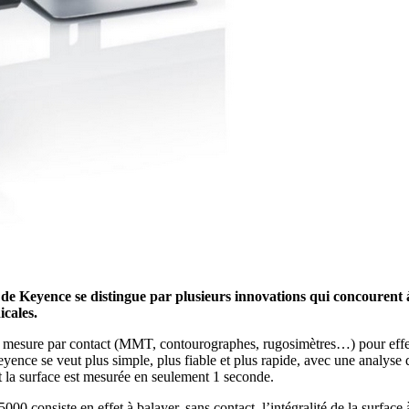
 Keyence se distingue par plusieurs innovations qui concourent à amé
icales.
 de mesure par contact (MMT, contourographes, rugosimètres…) pour effe
nce se veut plus simple, plus fiable et plus rapide, avec une analyse des 
e et la surface est mesurée en seulement 1 seconde.
 consiste en effet à balayer, sans contact, l’intégralité de la surface 