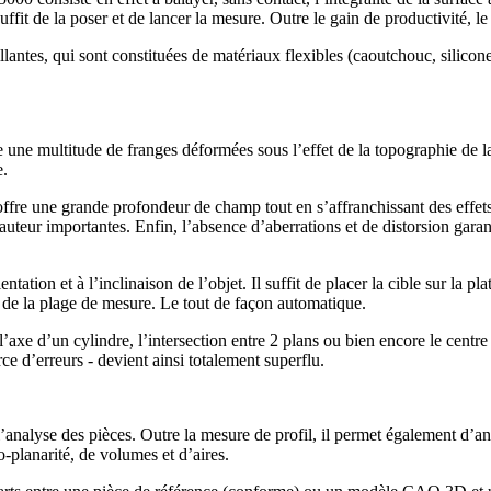
suffit de la poser et de lancer la mesure. Outre le gain de productivité, 
lantes, qui sont constituées de matériaux flexibles (caoutchouc, silicone
e une multitude de franges déformées sous l’effet de la topographie de l
e.
offre une grande profondeur de champ tout en s’affranchissant des effets 
uteur importantes. Enfin, l’absence d’aberrations et de distorsion gara
tion et à l’inclinaison de l’objet. Il suffit de placer la cible sur la p
l de la plage de mesure. Le tout de façon automatique.
xe d’un cylindre, l’intersection entre 2 plans ou bien encore le centre
rce d’erreurs - devient ainsi totalement superflu.
lyse des pièces. Outre la mesure de profil, il permet également d’analy
-planarité, de volumes et d’aires.