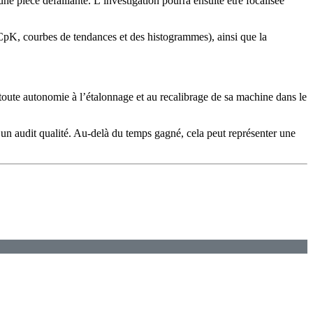
 pièce défaillante. L’investigation pourra ensuite être focalisée
 CpK, courbes de tendances et des histogrammes), ainsi que la
n toute autonomie à l’étalonnage et au recalibrage de sa machine dans le
un audit qualité. Au-delà du temps gagné, cela peut représenter une