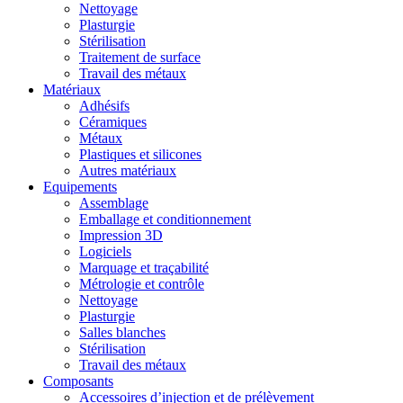
Nettoyage
Plasturgie
Stérilisation
Traitement de surface
Travail des métaux
Matériaux
Adhésifs
Céramiques
Métaux
Plastiques et silicones
Autres matériaux
Equipements
Assemblage
Emballage et conditionnement
Impression 3D
Logiciels
Marquage et traçabilité
Métrologie et contrôle
Nettoyage
Plasturgie
Salles blanches
Stérilisation
Travail des métaux
Composants
Accessoires d’injection et de prélèvement