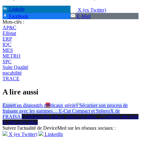
LinkeIn
X (ex Twitter)
Facebook
E-Mail
Mots-clés :
AP&C
Ellistat
ERP
IQC
MES
METRO
SPC
Suite Qualité
traçabilité
TRACE
A lire aussi
Expert en dispositifs médicaux stériles
Sécuriser son process de
fraisage avec les gammes
…
E-Cut Compact et SpheroX de
FRAISA
Combiner des tests in vitro et in silico
…
Combiner des tests
in vitro
et
in silico
Suivez l'actualité de DeviceMed sur les réseaux sociaux :
X (ex Twitter)
LinkedIn