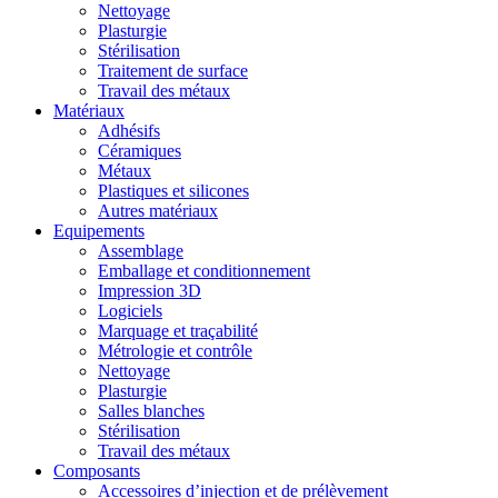
Nettoyage
Plasturgie
Stérilisation
Traitement de surface
Travail des métaux
Matériaux
Adhésifs
Céramiques
Métaux
Plastiques et silicones
Autres matériaux
Equipements
Assemblage
Emballage et conditionnement
Impression 3D
Logiciels
Marquage et traçabilité
Métrologie et contrôle
Nettoyage
Plasturgie
Salles blanches
Stérilisation
Travail des métaux
Composants
Accessoires d’injection et de prélèvement