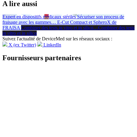
A lire aussi
Expert en dispositifs médicaux stériles
Sécuriser son process de
fraisage avec les gammes
…
E-Cut Compact et SpheroX de
FRAISA
Combiner des tests in vitro et in silico
…
Combiner des tests
in vitro
et
in silico
Suivez l'actualité de DeviceMed sur les réseaux sociaux :
X (ex Twitter)
LinkedIn
Fournisseurs partenaires