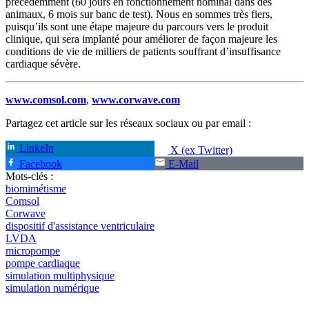
précédemment (60 jours en fonctionnement nominal dans des
animaux, 6 mois sur banc de test). Nous en sommes très fiers,
puisqu’ils sont une étape majeure du parcours vers le produit
clinique, qui sera implanté pour améliorer de façon majeure les
conditions de vie de milliers de patients souffrant d’insuffisance
cardiaque sévère.
www.comsol.com
,
www.corwave.com
Partagez cet article sur les réseaux sociaux ou par email :
LinkeIn
X (ex Twitter)
Facebook
E-Mail
Mots-clés :
biomimétisme
Comsol
Corwave
dispositif d'assistance ventriculaire
LVDA
micropompe
pompe cardiaque
simulation multiphysique
simulation numérique