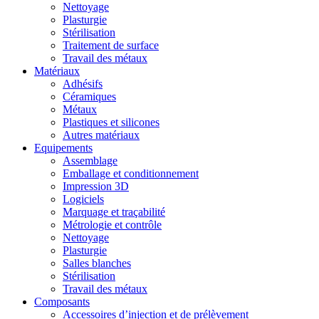
Nettoyage
Plasturgie
Stérilisation
Traitement de surface
Travail des métaux
Matériaux
Adhésifs
Céramiques
Métaux
Plastiques et silicones
Autres matériaux
Equipements
Assemblage
Emballage et conditionnement
Impression 3D
Logiciels
Marquage et traçabilité
Métrologie et contrôle
Nettoyage
Plasturgie
Salles blanches
Stérilisation
Travail des métaux
Composants
Accessoires d’injection et de prélèvement