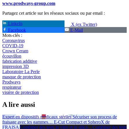
www.prodways-group.com
Partagez cet article sur les réseaux sociaux ou par email :
LinkeIn
X (ex Twitter)
Facebook
E-Mail
Mots-clés :
Coronavirus
COVID-19
Crown Ceram
écouvillon
fabrication additive
impression 3D
Laboratoire La Perle
masque de protection
Prodways
respirateur
visière de protection
A lire aussi
Expert en dispositifs médicaux stériles
Sécuriser son process de
fraisage avec les gammes
…
E-Cut Compact et SpheroX de
FRAISA
Combiner des tests in vitro et in silico
…
Combiner des tests