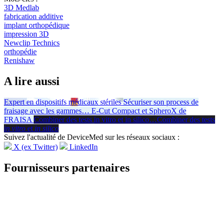
3D Medlab
fabrication additive
implant orthopédique
impression 3D
Newclip Technics
orthopédie
Renishaw
A lire aussi
Expert en dispositifs médicaux stériles
Sécuriser son process de
fraisage avec les gammes
…
E-Cut Compact et SpheroX de
FRAISA
Combiner des tests in vitro et in silico
…
Combiner des tests
in vitro
et
in silico
Suivez l'actualité de DeviceMed sur les réseaux sociaux :
X (ex Twitter)
LinkedIn
Fournisseurs partenaires