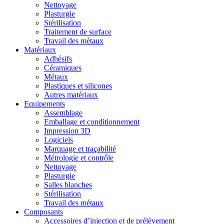
Nettoyage
Plasturgie
Stérilisation
Traitement de surface
Travail des métaux
Matériaux
Adhésifs
Céramiques
Métaux
Plastiques et silicones
Autres matériaux
Equipements
Assemblage
Emballage et conditionnement
Impression 3D
Logiciels
Marquage et traçabilité
Métrologie et contrôle
Nettoyage
Plasturgie
Salles blanches
Stérilisation
Travail des métaux
Composants
Accessoires d’injection et de prélèvement