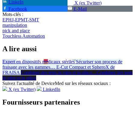
LinkeIn
X (ex Twitter)
Facebook
E-Mail
Mots-clés :
EPHJ-EPMT-SMT
manipulation
pick and place
Touchless Automation
A lire aussi
Expert en dispositifs médicaux stériles
Sécuriser son process de
fraisage avec les gammes
…
E-Cut Compact et SpheroX de
FRAISA
Combiner des tests in vitro et in silico
…
Combiner des tests
in vitro
et
in silico
Suivez l'actualité de DeviceMed sur les réseaux sociaux :
X (ex Twitter)
LinkedIn
Fournisseurs partenaires