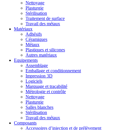
Nettoyage
Plasturgie
Stérilisation
Traitement de surface
Travail des métaux
Matériaux
Adhésifs
Céramiques
Métaux
Plastiques et silicones
Autres matériaux
Equipements
Assemblage
Emballage et conditionnement
Impression 3D
Logiciels
Marquage et traçabilité
Métrologie et contrôle
Nettoyage
Plasturgie
Salles blanches
Stérilisation
Travail des métaux
Composants
Accessoires d’injection et de prélèvement