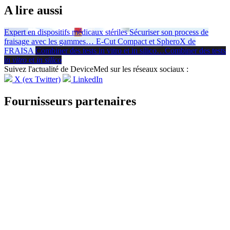
A lire aussi
Expert en dispositifs médicaux stériles
Sécuriser son process de
fraisage avec les gammes
…
E-Cut Compact et SpheroX de
FRAISA
Combiner des tests in vitro et in silico
…
Combiner des tests
in vitro
et
in silico
Suivez l'actualité de DeviceMed sur les réseaux sociaux :
X (ex Twitter)
LinkedIn
Fournisseurs partenaires