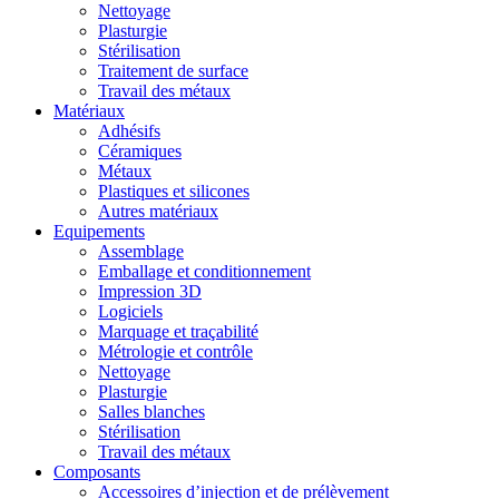
Nettoyage
Plasturgie
Stérilisation
Traitement de surface
Travail des métaux
Matériaux
Adhésifs
Céramiques
Métaux
Plastiques et silicones
Autres matériaux
Equipements
Assemblage
Emballage et conditionnement
Impression 3D
Logiciels
Marquage et traçabilité
Métrologie et contrôle
Nettoyage
Plasturgie
Salles blanches
Stérilisation
Travail des métaux
Composants
Accessoires d’injection et de prélèvement