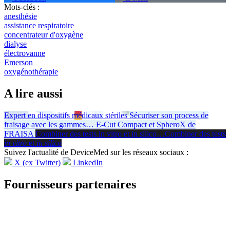
Mots-clés :
anesthésie
assistance respiratoire
concentrateur d'oxygène
dialyse
électrovanne
Emerson
oxygénothérapie
A lire aussi
Expert en dispositifs médicaux stériles
Sécuriser son process de
fraisage avec les gammes
…
E-Cut Compact et SpheroX de
FRAISA
Combiner des tests in vitro et in silico
…
Combiner des tests
in vitro
et
in silico
Suivez l'actualité de DeviceMed sur les réseaux sociaux :
X (ex Twitter)
LinkedIn
Fournisseurs partenaires