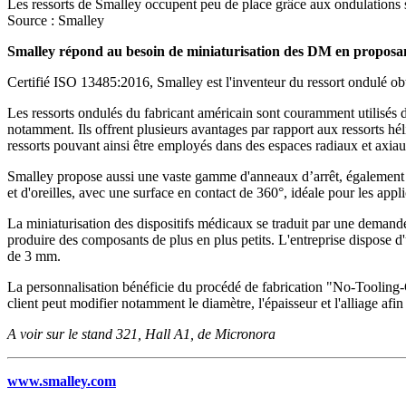
Les ressorts de Smalley occupent peu de place grâce aux ondulations si
Source : Smalley
Smalley répond au besoin de miniaturisation des DM en proposant
Certifié ISO 13485:2016, Smalley est l'inventeur du ressort ondulé ob
Les ressorts ondulés du fabricant américain sont couramment utilisés da
notamment. Ils offrent plusieurs avantages par rapport aux ressorts hé
ressorts pouvant ainsi être employés dans des espaces radiaux et axiau
Smalley propose aussi une vaste gamme d'anneaux d’arrêt, également ut
et d'oreilles, avec une surface en contact de 360°, idéale pour les appli
La miniaturisation des dispositifs médicaux se traduit par une demande 
produire des composants de plus en plus petits. L'entreprise dispose d
de 3 mm.
La personnalisation bénéficie du procédé de fabrication "No-Tooling-
client peut modifier notamment le diamètre, l'épaisseur et l'alliage afi
A voir sur le stand 321, Hall A1, de Micronora
www.smalley.com