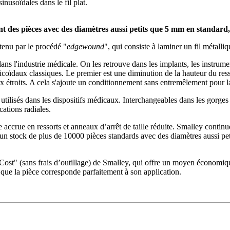
nusoïdales dans le fil plat.
 des pièces avec des diamètres aussi petits que 5 mm en standard,
tenu par le procédé "
edgewound
", qui consiste à laminer un fil métalliq
ns l'industrie médicale. On les retrouve dans les implants, les instrumen
licoïdaux classiques. Le premier est une diminution de la hauteur du re
x étroits. A cela s'ajoute un conditionnement sans entremêlement pour l
ilisés dans les dispositifs médicaux. Interchangeables dans les gorges d
cations radiales.
accrue en ressorts et anneaux d’arrêt de taille réduite. Smalley continu
'un stock de plus de 10000 pièces standards avec des diamètres aussi pet
Cost" (sans frais d’outillage) de Smalley, qui offre un moyen économiq
n que la pièce corresponde parfaitement à son application.