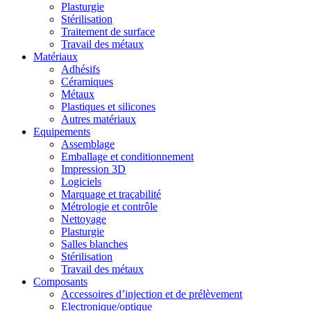
Plasturgie
Stérilisation
Traitement de surface
Travail des métaux
Matériaux
Adhésifs
Céramiques
Métaux
Plastiques et silicones
Autres matériaux
Equipements
Assemblage
Emballage et conditionnement
Impression 3D
Logiciels
Marquage et traçabilité
Métrologie et contrôle
Nettoyage
Plasturgie
Salles blanches
Stérilisation
Travail des métaux
Composants
Accessoires d’injection et de prélèvement
Electronique/optique