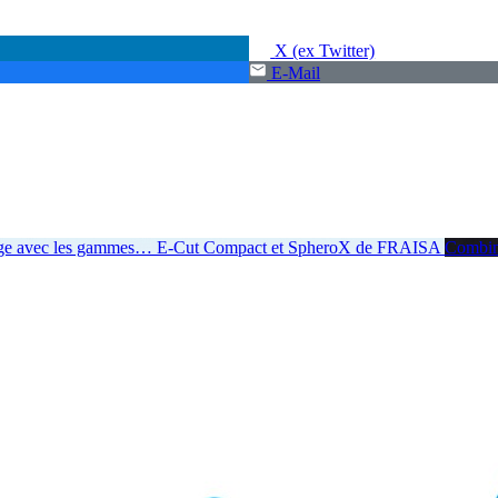
X (ex Twitter)
E-Mail
age avec les gammes
…
E-Cut Compact et SpheroX de FRAISA
Combiner