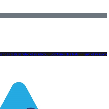
 des tests in vitro et in silico
…
Combiner des tests
in vitro
et
in silico