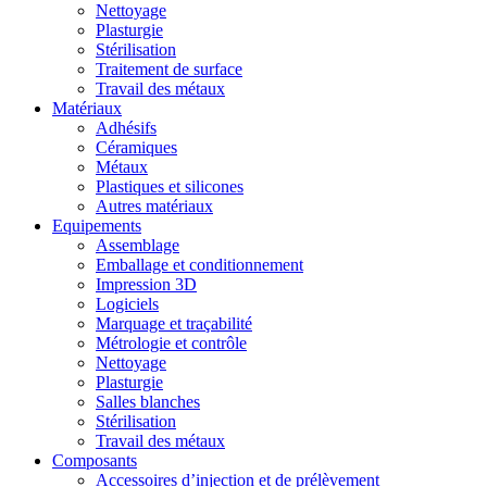
Nettoyage
Plasturgie
Stérilisation
Traitement de surface
Travail des métaux
Matériaux
Adhésifs
Céramiques
Métaux
Plastiques et silicones
Autres matériaux
Equipements
Assemblage
Emballage et conditionnement
Impression 3D
Logiciels
Marquage et traçabilité
Métrologie et contrôle
Nettoyage
Plasturgie
Salles blanches
Stérilisation
Travail des métaux
Composants
Accessoires d’injection et de prélèvement