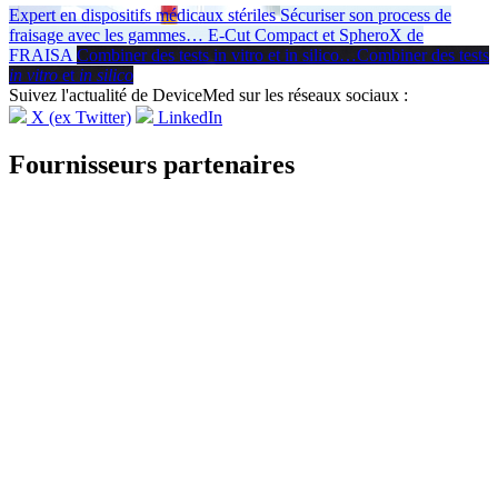
Expert en dispositifs médicaux stériles
Sécuriser son process de
fraisage avec les gammes
…
E-Cut Compact et SpheroX de
FRAISA
Combiner des tests in vitro et in silico
…
Combiner des tests
in vitro
et
in silico
Suivez l'actualité de DeviceMed sur les réseaux sociaux :
X (ex Twitter)
LinkedIn
Fournisseurs partenaires