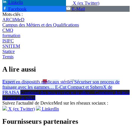
LinkeIn
X (ex Twitter)
Facebook
E-Mail
Mots-clés :
ARCliMeD
Campus des Métiers et des Qualifications
CMQ
formation
ISIFC
SNITEM
Statice
Temis
A lire aussi
Expert en dispositifs médicaux stériles
Sécuriser son process de
fraisage avec les gammes
…
E-Cut Compact et SpheroX de
FRAISA
Combiner des tests in vitro et in silico
…
Combiner des tests
in vitro
et
in silico
Suivez l'actualité de DeviceMed sur les réseaux sociaux :
X (ex Twitter)
LinkedIn
Fournisseurs partenaires