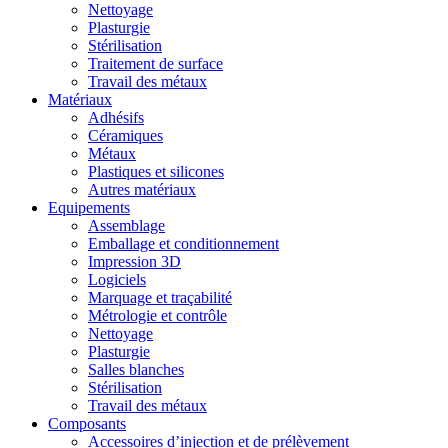
Nettoyage
Plasturgie
Stérilisation
Traitement de surface
Travail des métaux
Matériaux
Adhésifs
Céramiques
Métaux
Plastiques et silicones
Autres matériaux
Equipements
Assemblage
Emballage et conditionnement
Impression 3D
Logiciels
Marquage et traçabilité
Métrologie et contrôle
Nettoyage
Plasturgie
Salles blanches
Stérilisation
Travail des métaux
Composants
Accessoires d’injection et de prélèvement