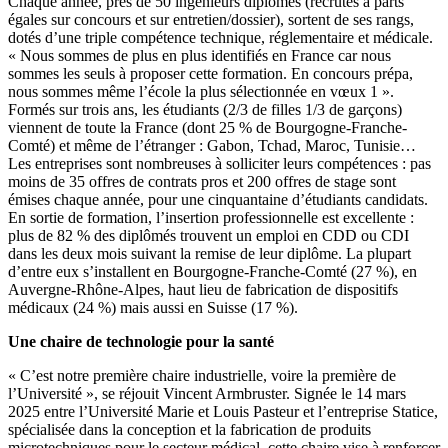
Chaque année, près de 50 ingénieurs diplômés (recrutés à parts
égales sur concours et sur entretien/dossier), sortent de ses rangs,
dotés d’une triple compétence technique, réglementaire et médicale.
« Nous sommes de plus en plus identifiés en France car nous
sommes les seuls à proposer cette formation. En concours prépa,
nous sommes même l’école la plus sélectionnée en vœux 1 ».
Formés sur trois ans, les étudiants (2/3 de filles 1/3 de garçons)
viennent de toute la France (dont 25 % de Bourgogne-Franche-
Comté) et même de l’étranger : Gabon, Tchad, Maroc, Tunisie…
Les entreprises sont nombreuses à solliciter leurs compétences : pas
moins de 35 offres de contrats pros et 200 offres de stage sont
émises chaque année, pour une cinquantaine d’étudiants candidats.
En sortie de formation, l’insertion professionnelle est excellente :
plus de 82 % des diplômés trouvent un emploi en CDD ou CDI
dans les deux mois suivant la remise de leur diplôme. La plupart
d’entre eux s’installent en Bourgogne-Franche-Comté (27 %), en
Auvergne-Rhône-Alpes, haut lieu de fabrication de dispositifs
médicaux (24 %) mais aussi en Suisse (17 %).
Une chaire de technologie pour la santé
« C’est notre première chaire industrielle, voire la première de
l’Université », se réjouit Vincent Armbruster. Signée le 14 mars
2025 entre l’Université Marie et Louis Pasteur et l’entreprise Statice,
spécialisée dans la conception et la fabrication de produits
microtechniques pour le secteur médical, cette chaire vise à renforcer