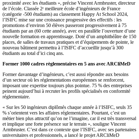
proximité avec les étudiants », précise Vincent Armbruster, directeur
de l’école. Classée 2ᵉ meilleure école d’ingénieurs de France
(catégorie -500 étudiants) au classement Happy At School 2024,
l’ISIFC mise sur une croissance progressive des effectifs : les
promotions d’environ 50 élèves passeront progressivement à 75
étudiants par an (60 cette année), avec en parallèle l’ouverture d’une
nouvelle formation en apprentissage. Doté d’un amphithéâtre de 150
places, de salles de travaux pratiques et d’équipements de pointe, le
nouveau bâtiment permettra à l’ISIFC d’accueillir jusqu’à 300
étudiants au total d’ici cinq ans.
Former 1000 cadres règlementaires en 5 ans avec ARCliMeD
Former davantage d’ingénieurs, c’est aussi répondre aux besoins
d’un secteur où les réglementations européennes se renforcent,
imposant une expertise toujours plus pointue. 75 % des entreprises
peinent aujourd’hui à recruter les profils spécialisés en conformité
réglementaire.
« Sur les 50 ingénieurs diplômés chaque année à l’ISIFC, seuls 35
% s’orientent vers les affaires réglementaires. Pourtant, c’est un
métier bien plus attractif qu’on ne l’imagine, car il est très transversal
et implique une forte présence sur le terrain », souligne Vincent
Armbruster. C’est dans ce contexte que l’ISIFC, avec ses partenaires
universitaires et professionnels, a lancé le projet ARCliMeD