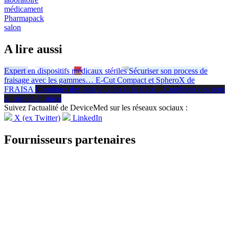
médicament
Pharmapack
salon
A lire aussi
Expert en dispositifs médicaux stériles
Sécuriser son process de
fraisage avec les gammes
…
E-Cut Compact et SpheroX de
FRAISA
Combiner des tests in vitro et in silico
…
Combiner des tests
in vitro
et
in silico
Suivez l'actualité de DeviceMed sur les réseaux sociaux :
X (ex Twitter)
LinkedIn
Fournisseurs partenaires