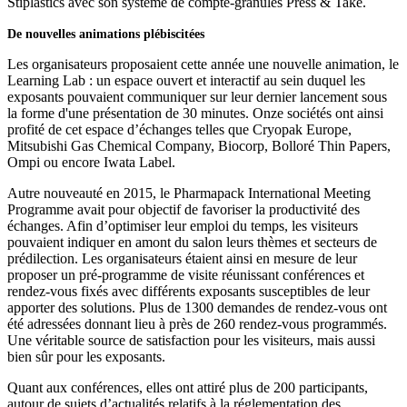
Stiplastics avec son système de compte-granules Press & Take.
De nouvelles animations plébiscitées
Les organisateurs proposaient cette année une nouvelle animation, le
Learning Lab : un espace ouvert et interactif au sein duquel les
exposants pouvaient communiquer sur leur dernier lancement sous
la forme d'une présentation de 30 minutes. Onze sociétés ont ainsi
profité de cet espace d’échanges telles que Cryopak Europe,
Mitsubishi Gas Chemical Company, Biocorp, Bolloré Thin Papers,
Ompi ou encore Iwata Label.
Autre nouveauté en 2015, le Pharmapack International Meeting
Programme avait pour objectif de favoriser la productivité des
échanges. Afin d’optimiser leur emploi du temps, les visiteurs
pouvaient indiquer en amont du salon leurs thèmes et secteurs de
prédilection. Les organisateurs étaient ainsi en mesure de leur
proposer un pré-programme de visite réunissant conférences et
rendez-vous fixés avec différents exposants susceptibles de leur
apporter des solutions. Plus de 1300 demandes de rendez-vous ont
été adressées donnant lieu à près de 260 rendez-vous programmés.
Une véritable source de satisfaction pour les visiteurs, mais aussi
bien sûr pour les exposants.
Quant aux conférences, elles ont attiré plus de 200 participants,
autour de sujets d’actualités relatifs à la réglementation des