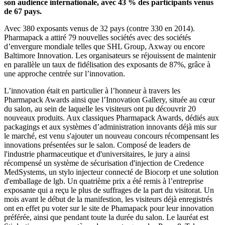
son audience internationale, avec 43 % des participants venus
de 67 pays.
Avec 380 exposants venus de 32 pays (contre 330 en 2014).
Pharmapack a attiré 79 nouvelles sociétés avec des sociétés
d’envergure mondiale telles que SHL Group, Axway ou encore
Baltimore Innovation. Les organisateurs se réjouissent de maintenir
en parallèle un taux de fidélisation des exposants de 87%, grâce à
une approche centrée sur l’innovation.
L’innovation était en particulier à l’honneur à travers les
Pharmapack Awards ainsi que l’Innovation Gallery, située au cœur
du salon, au sein de laquelle les visiteurs ont pu découvrir 20
nouveaux produits. Aux classiques Pharmapack Awards, dédiés aux
packagings et aux systèmes d’administration innovants déjà mis sur
le marché, est venu s'ajouter un nouveau concours récompensant les
innovations présentées sur le salon. Composé de leaders de
l'industrie pharmaceutique et d'universitaires, le jury a ainsi
récompensé un système de sécurisation d'injection de Credence
MedSystems, un stylo injecteur connecté de Biocorp et une solution
d'emballage de lgb. Un quatrième prix a été remis à l’entreprise
exposante qui a reçu le plus de suffrages de la part du visitorat. Un
mois avant le début de la manifestion, les visiteurs déjà enregistrés
ont en effet pu voter sur le site de Phamapack pour leur innovation
préférée, ainsi que pendant toute la durée du salon. Le lauréat est