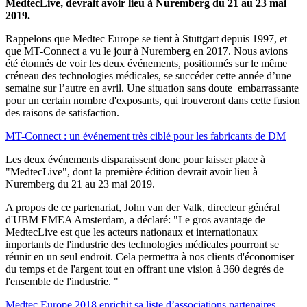
MedtecLive, devrait avoir lieu à Nuremberg du 21 au 23 mai
2019.
Rappelons que Medtec Europe se tient à Stuttgart depuis 1997, et
que MT-Connect a vu le jour à Nuremberg en 2017. Nous avions
été étonnés de voir les deux événements, positionnés sur le même
créneau des technologies médicales, se succéder cette année d’une
semaine sur l’autre en avril. Une situation sans doute embarrassante
pour un certain nombre d'exposants, qui trouveront dans cette fusion
des raisons de satisfaction.
MT-Connect : un événement très ciblé pour les fabricants de DM
Les deux événements disparaissent donc pour laisser place à
"MedtecLive", dont la première édition devrait avoir lieu à
Nuremberg du 21 au 23 mai 2019.
A propos de ce partenariat, John van der Valk, directeur général
d'UBM EMEA Amsterdam, a déclaré: "Le gros avantage de
MedtecLive est que les acteurs nationaux et internationaux
importants de l'industrie des technologies médicales pourront se
réunir en un seul endroit. Cela permettra à nos clients d'économiser
du temps et de l'argent tout en offrant une vision à 360 degrés de
l'ensemble de l'industrie. "
Medtec Europe 2018 enrichit sa liste d’associations partenaires