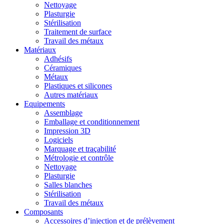
Nettoyage
Plasturgie
Stérilisation
Traitement de surface
Travail des métaux
Matériaux
Adhésifs
Céramiques
Métaux
Plastiques et silicones
Autres matériaux
Equipements
Assemblage
Emballage et conditionnement
Impression 3D
Logiciels
Marquage et traçabilité
Métrologie et contrôle
Nettoyage
Plasturgie
Salles blanches
Stérilisation
Travail des métaux
Composants
Accessoires d’injection et de prélèvement