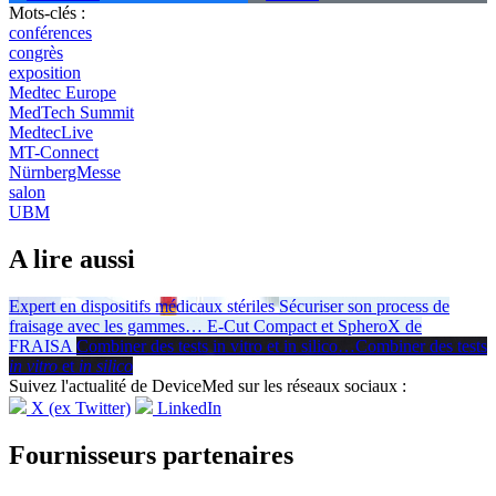
Mots-clés :
conférences
congrès
exposition
Medtec Europe
MedTech Summit
MedtecLive
MT-Connect
NürnbergMesse
salon
UBM
A lire aussi
Expert en dispositifs médicaux stériles
Sécuriser son process de
fraisage avec les gammes
…
E-Cut Compact et SpheroX de
FRAISA
Combiner des tests in vitro et in silico
…
Combiner des tests
in vitro
et
in silico
Suivez l'actualité de DeviceMed sur les réseaux sociaux :
X (ex Twitter)
LinkedIn
Fournisseurs partenaires