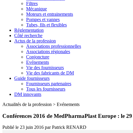
Filtres
Mécanique
Moteurs et entrainements
Pompes et vannes
Tubes, fils et flexibles
Réglementation
Côté recherche
Actus de la profession
Associations professionnelles
Associations régionales
Conjoncture
Evénements
Vie des fournisseurs
Vie des fabricants de DM
Guide fournisseurs
Fournisseurs partenaires
Tous les fournisseurs
DM innovants
Actualités de la profession
>
Evénements
Conférences 2016 de MedPharmaPlast Europe : le 29 
Publié le
23 juin 2016
par
Patrick RENARD