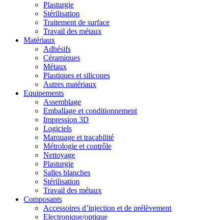
Plasturgie
Stérilisation
Traitement de surface
Travail des métaux
Matériaux
Adhésifs
Céramiques
Métaux
Plastiques et silicones
Autres matériaux
Equipements
Assemblage
Emballage et conditionnement
Impression 3D
Logiciels
Marquage et traçabilité
Métrologie et contrôle
Nettoyage
Plasturgie
Salles blanches
Stérilisation
Travail des métaux
Composants
Accessoires d’injection et de prélèvement
Electronique/optique