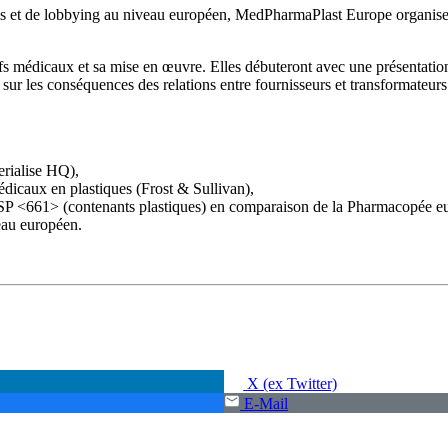
tions et de lobbying au niveau européen, MedPharmaPlast Europe organis
fs médicaux et sa mise en œuvre. Elles débuteront avec une présentation s
e sur les conséquences des relations entre fournisseurs et transformateu
rialise HQ),
édicaux en plastiques (Frost & Sullivan),
 l'USP <661> (contenants plastiques) en comparaison de la Pharmacopé
eau européen.
X (ex Twitter)
E-Mail