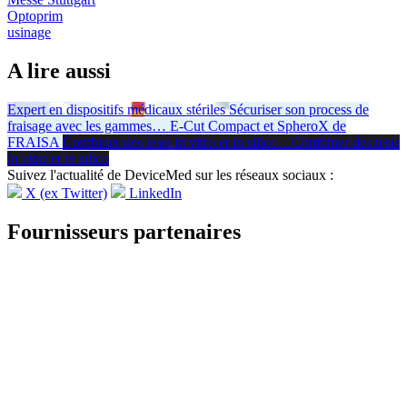
Optoprim
usinage
A lire aussi
Expert en dispositifs médicaux stériles
Sécuriser son process de
fraisage avec les gammes
…
E-Cut Compact et SpheroX de
FRAISA
Combiner des tests in vitro et in silico
…
Combiner des tests
in vitro
et
in silico
Suivez l'actualité de DeviceMed sur les réseaux sociaux :
X (ex Twitter)
LinkedIn
Fournisseurs partenaires