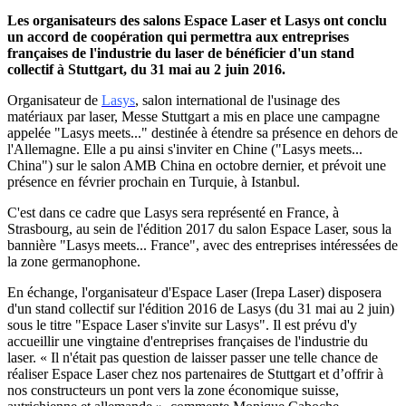
Les organisateurs des salons Espace Laser et Lasys ont conclu
un accord de coopération qui permettra aux entreprises
françaises de l'industrie du laser de bénéficier d'un stand
collectif à Stuttgart, du 31 mai au 2 juin 2016.
Organisateur de
Lasys
, salon international de l'usinage des
matériaux par laser, Messe Stuttgart a mis en place une campagne
appelée "Lasys meets..." destinée à étendre sa présence en dehors de
l'Allemagne. Elle a pu ainsi s'inviter en Chine ("Lasys meets...
China") sur le salon AMB China en octobre dernier, et prévoit une
présence en février prochain en Turquie, à Istanbul.
C'est dans ce cadre que Lasys sera représenté en France, à
Strasbourg, au sein de l'édition 2017 du salon Espace Laser, sous la
bannière "Lasys meets... France", avec des entreprises intéressées de
la zone germanophone.
En échange, l'organisateur d'Espace Laser (Irepa Laser) disposera
d'un stand collectif sur l'édition 2016 de Lasys (du 31 mai au 2 juin)
sous le titre "Espace Laser s'invite sur Lasys". Il est prévu d'y
accueillir une vingtaine d'entreprises françaises de l'industrie du
laser. « Il n'était pas question de laisser passer une telle chance de
réaliser Espace Laser chez nos partenaires de Stuttgart et d’offrir à
nos constructeurs un pont vers la zone économique suisse,