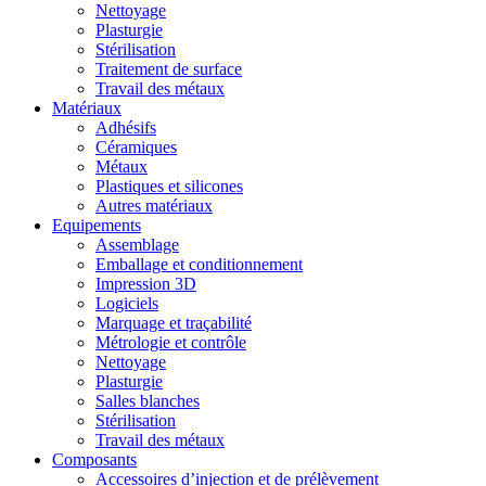
Nettoyage
Plasturgie
Stérilisation
Traitement de surface
Travail des métaux
Matériaux
Adhésifs
Céramiques
Métaux
Plastiques et silicones
Autres matériaux
Equipements
Assemblage
Emballage et conditionnement
Impression 3D
Logiciels
Marquage et traçabilité
Métrologie et contrôle
Nettoyage
Plasturgie
Salles blanches
Stérilisation
Travail des métaux
Composants
Accessoires d’injection et de prélèvement