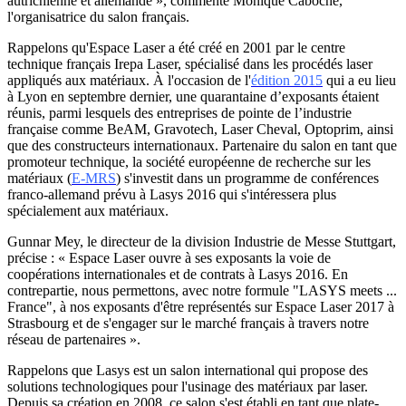
autrichienne et allemande », commente Monique Caboche,
l'organisatrice du salon français.
Rappelons qu'Espace Laser a été créé en 2001 par le centre
technique français Irepa Laser, spécialisé dans les procédés laser
appliqués aux matériaux. À l'occasion de l'
édition 2015
qui a eu lieu
à Lyon en septembre dernier, une quarantaine d’exposants étaient
réunis, parmi lesquels des entreprises de pointe de l’industrie
française comme BeAM, Gravotech, Laser Cheval, Optoprim, ainsi
que des constructeurs internationaux. Partenaire du salon en tant que
promoteur technique, la société européenne de recherche sur les
matériaux (
E-MRS
) s'investit dans un programme de conférences
franco-allemand prévu à Lasys 2016 qui s'intéressera plus
spécialement aux matériaux.
Gunnar Mey, le directeur de la division Industrie de Messe Stuttgart,
précise : « Espace Laser ouvre à ses exposants la voie de
coopérations internationales et de contrats à Lasys 2016. En
contrepartie, nous permettons, avec notre formule "LASYS meets ...
France", à nos exposants d'être représentés sur Espace Laser 2017 à
Strasbourg et de s'engager sur le marché français à travers notre
réseau de partenaires ».
Rappelons que Lasys est un salon international qui propose des
solutions technologiques pour l'usinage des matériaux par laser.
Depuis sa création en 2008, ce salon s'est établi en tant que plate-