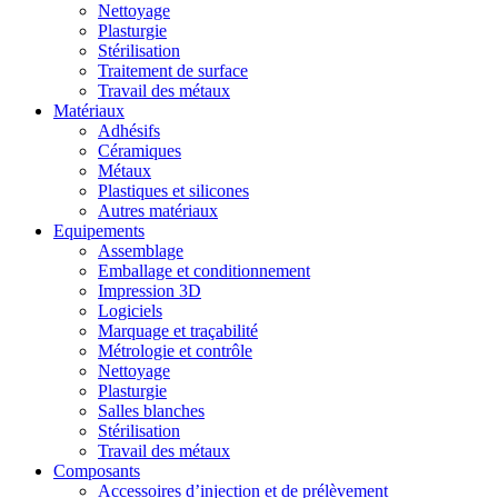
Nettoyage
Plasturgie
Stérilisation
Traitement de surface
Travail des métaux
Matériaux
Adhésifs
Céramiques
Métaux
Plastiques et silicones
Autres matériaux
Equipements
Assemblage
Emballage et conditionnement
Impression 3D
Logiciels
Marquage et traçabilité
Métrologie et contrôle
Nettoyage
Plasturgie
Salles blanches
Stérilisation
Travail des métaux
Composants
Accessoires d’injection et de prélèvement