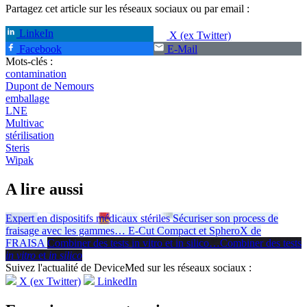
Partagez cet article sur les réseaux sociaux ou par email :
LinkeIn
X (ex Twitter)
Facebook
E-Mail
Mots-clés :
contamination
Dupont de Nemours
emballage
LNE
Multivac
stérilisation
Steris
Wipak
A lire aussi
Expert en dispositifs médicaux stériles
Sécuriser son process de
fraisage avec les gammes
…
E-Cut Compact et SpheroX de
FRAISA
Combiner des tests in vitro et in silico
…
Combiner des tests
in vitro
et
in silico
Suivez l'actualité de DeviceMed sur les réseaux sociaux :
X (ex Twitter)
LinkedIn