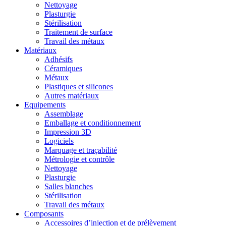
Nettoyage
Plasturgie
Stérilisation
Traitement de surface
Travail des métaux
Matériaux
Adhésifs
Céramiques
Métaux
Plastiques et silicones
Autres matériaux
Equipements
Assemblage
Emballage et conditionnement
Impression 3D
Logiciels
Marquage et traçabilité
Métrologie et contrôle
Nettoyage
Plasturgie
Salles blanches
Stérilisation
Travail des métaux
Composants
Accessoires d’injection et de prélèvement