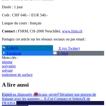
Durée : 1 jour
Coût : CHF 640.- / EUR 540.-
Langue du cours : français
Contact :
FSRM, CH-2000 Neuchâtel,
www.fsrm.ch
Partagez cet article sur les réseaux sociaux ou par email :
LinkeIn
X (ex Twitter)
Facebook
E-Mail
Mots-clés :
plasma
polymère
solvant
traitement de surface
A lire aussi
Expert en dispositifs médicaux stériles
Sécuriser son process de
fraisage avec les gammes
…
E-Cut Compact et SpheroX de
FRAISA
Combiner des tests in vitro et in silico
…
Combiner des tests