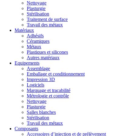
Nettoyage
Plasturgie
Stérilisation
Traitement de surface
Travail des métaux
Matériaux
Adhésifs
Céramiques
Métaux
Plastiques et silicones
Autres matériaux
Equipements
Assemblage
Emballage et conditionnement
Impression 3D
Logiciels
Marquage et traçabilité
Métrologie et contrôle
Nettoyage
Plasturgie
Salles blanches
Stérilisation
Travail des métaux
Composants
Accessoires d’injection et de prélèvement