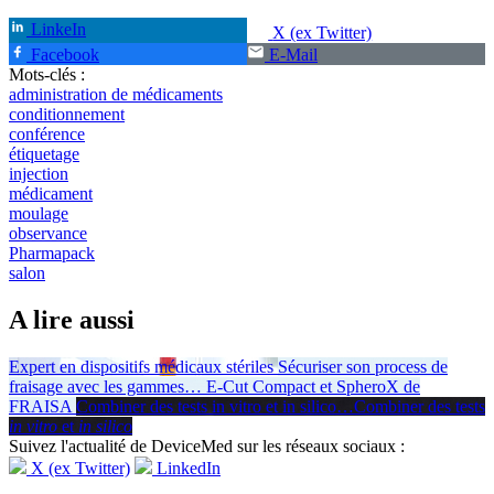
LinkeIn
X (ex Twitter)
Facebook
E-Mail
Mots-clés :
administration de médicaments
conditionnement
conférence
étiquetage
injection
médicament
moulage
observance
Pharmapack
salon
A lire aussi
Expert en dispositifs médicaux stériles
Sécuriser son process de
fraisage avec les gammes
…
E-Cut Compact et SpheroX de
FRAISA
Combiner des tests in vitro et in silico
…
Combiner des tests
in vitro
et
in silico
Suivez l'actualité de DeviceMed sur les réseaux sociaux :
X (ex Twitter)
LinkedIn