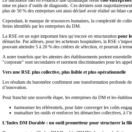
Le baromètre met en évidence une dynamique réelle
côté entreprises
mise en place d’outils de diagnostic. Ces derniers sont majoritaireme
plus de 50 % des entreprises ont ainsi déclaré avoir réalisé un bilan 
Cependant, le manque de ressources humaines, la complexité de collecte
freins identifiés par les entreprises du DM.
La RSE est un sujet important bien qu’encore en structuration
pour le
démarche. Par ailleurs, pour les acheteurs hospitaliers, la RSE s’impo
pouvant atteindre 5 à 20 % des critères de sélection, et pourrait à ter
A noter toutefois que les attentes des établissements portent essentiel
"corporate" sont secondaires et rarement discriminantes pour les appel
Vers une RSE plus collective, plus lisible et plus opérationnelle
Les résultats du baromètre confirment une transformation profonde de la
d’innovation.
Pour franchir une nouvelle étape, les entreprises du DM et les établiss
harmoniser les référentiels, pour faire converger les coûts engagé
mutualiser les outils et renforcer les démarches collectives, à 
L’Index DM Durable : un outil prometteur pour structurer la fili