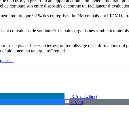
 C2DS il y a près d’un an, apparaît comme un levier structurant pour ré
l de comparaison entre dispositifs et comme un facilitateur d’évaluation
mètre montre que 92 % des entreprises du DM connaissent l’IDMD, mais 
isent convaincus de son intérêt. Certains organismes semblent toutefoi
la mise en place d'accès externes, un remplissage des informations qui p
n déploiement en tant que référentiel.
iquer ici
.
X (ex Twitter)
E-Mail