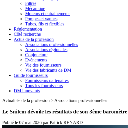
Filtres
Mécanique
Moteurs et entrainements
Pompes et vannes
Tubes, fils et flexibles
Réglementation
Côté recherche
Actus de la profession
Associations professionnelles
Associations régionales
Conjoncture
Evénements
Vie des fournisseurs
Vie des fabricants de DM
Guide fournisseurs
Fournisseurs partenaires
Tous les fournisseurs
DM innovants
Actualités de la profession
>
Associations professionnelles
Le Snitem dévoile les résultats de son 3ème baromètre 
Publié le
07 mai 2026
par
Patrick RENARD