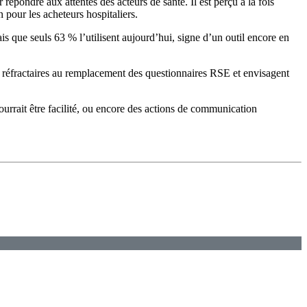
pondre aux attentes des acteurs de santé. Il est perçu à la fois
 pour les acheteurs hospitaliers.
que seuls 63 % l’utilisent aujourd’hui, signe d’un outil encore en
s réfractaires au remplacement des questionnaires RSE et envisagent
ourrait être facilité, ou encore des actions de communication