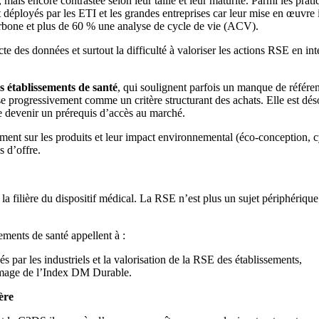
, mais encore contrastée selon leur taille et leur maturité. Parmi les pra
nt déployés par les ETI et les grandes entreprises car leur mise en œuv
carbone et plus de 60 % une analyse de cycle de vie (ACV).
 des données et surtout la difficulté à valoriser les actions RSE en int
s établissements de santé
, qui soulignent parfois un manque de référe
se progressivement comme un critère structurant des achats. Elle est dés
me devenir un prérequis d’accès au marché.
lement sur les produits et leur impact environnemental (éco-conception, c
s d’offre.
 filière du dispositif médical. La RSE n’est plus un sujet périphérique : 
ements de santé appellent à :
s par les industriels et la valorisation de la RSE des établissements,
l’image de l’Index DM Durable.
ère