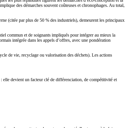
tiques les plus répandues figurent les démarches d’éco-conception et la
re implique des démarches souvent coûteuses et chronophages. Au total,
erne (citée par plus de 50 % des industriels), demeurent les principaux
ntiel commun et de soignants impliqués pour intégrer au mieux la
ormais intégrée dans les appels d’offres, avec une pondération
ycle de vie, recyclage ou valorisation des déchets). Les actions
elle devient un facteur clé de différenciation, de compétitivité et