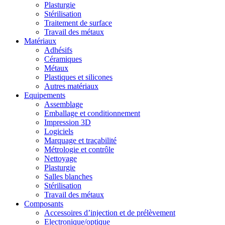
Plasturgie
Stérilisation
Traitement de surface
Travail des métaux
Matériaux
Adhésifs
Céramiques
Métaux
Plastiques et silicones
Autres matériaux
Equipements
Assemblage
Emballage et conditionnement
Impression 3D
Logiciels
Marquage et traçabilité
Métrologie et contrôle
Nettoyage
Plasturgie
Salles blanches
Stérilisation
Travail des métaux
Composants
Accessoires d’injection et de prélèvement
Electronique/optique