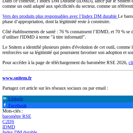
Dans ce contexte, l’Index DM Durable (IDMD), lancé par le Snitem et le
comme un outil adapté aux spécificités du secteur, comme un référentie
Vers des produits plus responsables avec l’Index DM durable
Le baro
phase d’appropriation, dont la légitimité reste à construire.
Côté établissements de santé : 76 % connaissent l’IDMD, et 70 % se d
d’utiliser l'IDMD à terme "à titre informatif".
Le Snitem a identifié plusieurs pistes d'évolution de cet outil, comme 
renforcées sur sa légitimité qui pourraient favoriser son adoption et so
Pour accéder à la page de téléchargement du baromètre RSE 2026,
cl
www.snitem.fr
Partagez cet article sur les réseaux sociaux ou par email :
LinkeIn
Facebook
Mots-clés :
baromètre RSE
C2DS
IDMD
Index DM durable