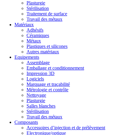
Plasturgie
Stérilisation
Traitement de surface
Travail des métaux
Matériaux
Adhésifs
Céramiques
Métaux
Plastiques et silicones
Autres matériaux
Equipements
Assemblage
Emballage et conditionnement
Impression 3D
Logiciels
Marquage et traçabilité
Métrologie et contrôle
Nettoyage
Plasturgie
Salles blanches
Stérilisation
Travail des métaux
Composants
Accessoires d’injection et de prélèvement
Electronique/optique