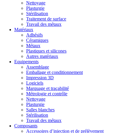
Nettoyage
Plasturgie
Stérilisation
Traitement de surface
Travail des métaux
Matériaux
Adhésifs
Céramiques
Métaux
Plastiques et silicones
Autres matériaux
Equipements
Assemblage
Emballage et conditionnement
Impression 3D
Logiciels
Marquage et traçabilité
Métrologie et contrôle
Nettoyage
Plasturgie
Salles blanches
Stérilisation
Travail des métaux
Composants
Accessoires d’injection et de prélèvement