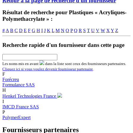
Retour à la page de recherche d'un fournisseur
Résultat de recherche pour Plastiques « Acryliques-
Polymethacrylate » :
#
A
B
C
D
E
F
G
H
I
J
K
L
M
N
O
P
Q
R
S
T
U
V
W
X
Y
Z
Recherche rapide d'un fournisseur dans cette page
Les noms
mis en avant
dans la liste sont ceux des fournisseurs partenaires.
Cliquez ici si vous voulez devenir fournisseur partenaire
.
F
Forécreu
Formulance SAS
H
Henkel Technologies France
I
IMCD France SAS
P
PolymerExpert
Fournisseurs partenaires