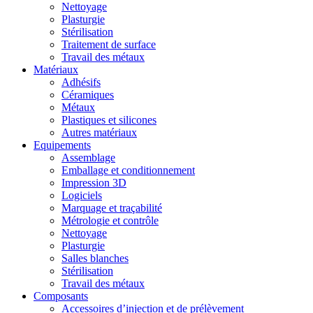
Nettoyage
Plasturgie
Stérilisation
Traitement de surface
Travail des métaux
Matériaux
Adhésifs
Céramiques
Métaux
Plastiques et silicones
Autres matériaux
Equipements
Assemblage
Emballage et conditionnement
Impression 3D
Logiciels
Marquage et traçabilité
Métrologie et contrôle
Nettoyage
Plasturgie
Salles blanches
Stérilisation
Travail des métaux
Composants
Accessoires d’injection et de prélèvement