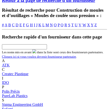
Retour à la page de recherche d'un fournisseur
Résultat de recherche pour Construction de moules
et d’outillages « Moules de coulée sous pression » :
#
A
B
C
D
E
F
G
H
I
J
K
L
M
N
O
P
Q
R
S
T
U
V
W
X
Y
Z
Recherche rapide d'un fournisseur dans cette page
Les noms
mis en avant
dans la liste sont ceux des fournisseurs partenaires.
Cliquez ici si vous voulez devenir fournisseur partenaire
.
A
ATK
C
Createc Plastique
I
IDO
P
Polis Précis
PureLab Plastics
S
Sigma Engineering GmbH
Sofami