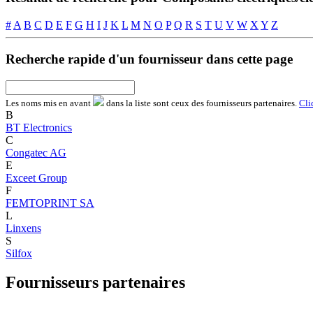
#
A
B
C
D
E
F
G
H
I
J
K
L
M
N
O
P
Q
R
S
T
U
V
W
X
Y
Z
Recherche rapide d'un fournisseur dans cette page
Les noms
mis en avant
dans la liste sont ceux des fournisseurs partenaires.
Cli
B
BT Electronics
C
Congatec AG
E
Exceet Group
F
FEMTOPRINT SA
L
Linxens
S
Silfox
Fournisseurs partenaires