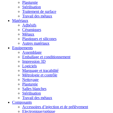
Plasturgie
Stérilisation
Traitement de surface
Travail des métaux
Matériaux
Adhésifs
Céramiques
Métaux
Plastiques et silicones
Autres matériaux
Equipements
Assemblage
Emballage et conditionnement
Impression 3D
Logiciels
Marquage et traçabilité
Métrologie et contrôle
Nettoyage
Plasturgie
Salles blanches
Stérilisation
Travail des métaux
Composants
Accessoires d’injection et de prélèvement
Electronique/optique