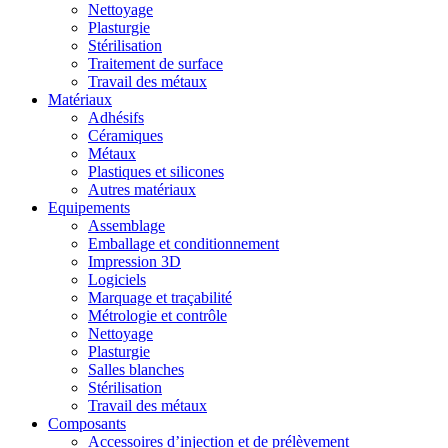
Nettoyage
Plasturgie
Stérilisation
Traitement de surface
Travail des métaux
Matériaux
Adhésifs
Céramiques
Métaux
Plastiques et silicones
Autres matériaux
Equipements
Assemblage
Emballage et conditionnement
Impression 3D
Logiciels
Marquage et traçabilité
Métrologie et contrôle
Nettoyage
Plasturgie
Salles blanches
Stérilisation
Travail des métaux
Composants
Accessoires d’injection et de prélèvement