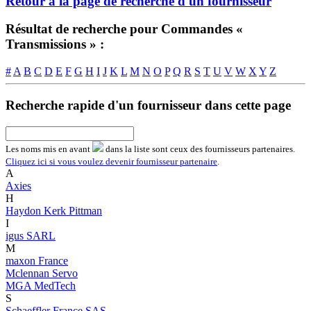
Retour à la page de recherche d'un fournisseur
Résultat de recherche pour Commandes «
Transmissions » :
#
A
B
C
D
E
F
G
H
I
J
K
L
M
N
O
P
Q
R
S
T
U
V
W
X
Y
Z
Recherche rapide d'un fournisseur dans cette page
Les noms
mis en avant
dans la liste sont ceux des fournisseurs partenaires.
Cliquez ici si vous voulez devenir fournisseur partenaire
.
A
Axies
H
Haydon Kerk Pittman
I
igus SARL
M
maxon France
Mclennan Servo
MGA MedTech
S
Schaeffler France SAS