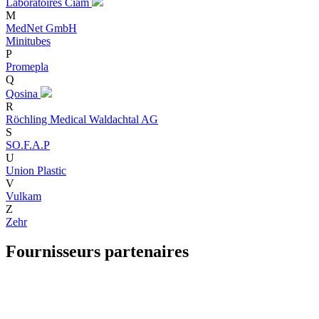
Laboratoires Ciam
M
MedNet GmbH
Minitubes
P
Promepla
Q
Qosina
R
Röchling Medical Waldachtal AG
S
SO.F.A.P
U
Union Plastic
V
Vulkam
Z
Zehr
Fournisseurs partenaires