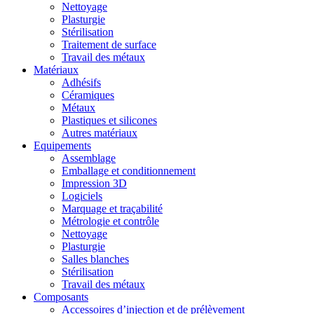
Nettoyage
Plasturgie
Stérilisation
Traitement de surface
Travail des métaux
Matériaux
Adhésifs
Céramiques
Métaux
Plastiques et silicones
Autres matériaux
Equipements
Assemblage
Emballage et conditionnement
Impression 3D
Logiciels
Marquage et traçabilité
Métrologie et contrôle
Nettoyage
Plasturgie
Salles blanches
Stérilisation
Travail des métaux
Composants
Accessoires d’injection et de prélèvement