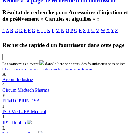
Retour à la page de recherche d'un fournisseur
Résultat de recherche pour Accessoires d'injection et
de prélèvement « Canules et aiguilles » :
#
A
B
C
D
E
F
G
H
I
J
K
L
M
N
O
P
Q
R
S
T
U
V
W
X
Y
Z
Recherche rapide d'un fournisseur dans cette page
Les noms
mis en avant
dans la liste sont ceux des fournisseurs partenaires.
Cliquez ici si vous voulez devenir fournisseur partenaire
.
A
Arcom Industrie
C
Circum Medtech Pharma
F
FEMTOPRINT SA
I
ISO Med - FB Medical
J
JBT HubUp
L