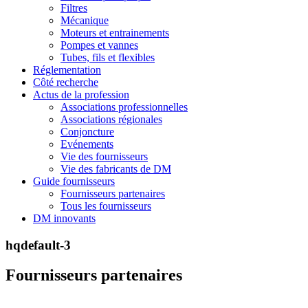
Filtres
Mécanique
Moteurs et entrainements
Pompes et vannes
Tubes, fils et flexibles
Réglementation
Côté recherche
Actus de la profession
Associations professionnelles
Associations régionales
Conjoncture
Evénements
Vie des fournisseurs
Vie des fabricants de DM
Guide fournisseurs
Fournisseurs partenaires
Tous les fournisseurs
DM innovants
hqdefault-3
Fournisseurs partenaires