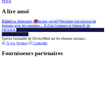
PEEK
A lire aussi
Expert en dispositifs médicaux stériles
Sécuriser son process de
fraisage avec les gammes
…
E-Cut Compact et SpheroX de
FRAISA
Combiner des tests in vitro et in silico
…
Combiner des tests
in vitro
et
in silico
Suivez l'actualité de DeviceMed sur les réseaux sociaux :
X (ex Twitter)
LinkedIn
Fournisseurs partenaires