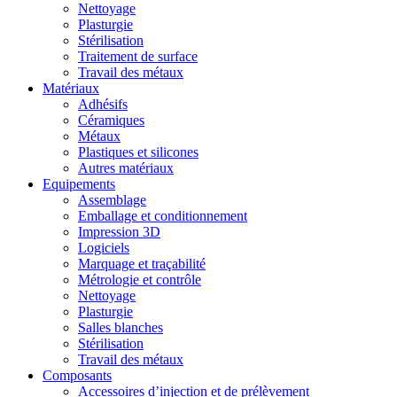
Nettoyage
Plasturgie
Stérilisation
Traitement de surface
Travail des métaux
Matériaux
Adhésifs
Céramiques
Métaux
Plastiques et silicones
Autres matériaux
Equipements
Assemblage
Emballage et conditionnement
Impression 3D
Logiciels
Marquage et traçabilité
Métrologie et contrôle
Nettoyage
Plasturgie
Salles blanches
Stérilisation
Travail des métaux
Composants
Accessoires d’injection et de prélèvement