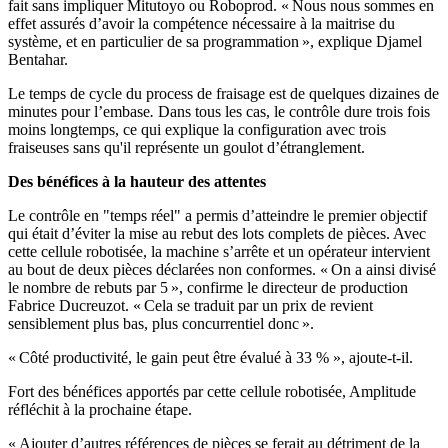
fait sans impliquer Mitutoyo ou Roboprod. « Nous nous sommes en
effet assurés d’avoir la compétence nécessaire à la maitrise du
système, et en particulier de sa programmation », explique Djamel
Bentahar.
Le temps de cycle du process de fraisage est de quelques dizaines de
minutes pour l’embase
.
Dans tous les cas, le contrôle dure trois fois
moins longtemps, ce qui explique la configuration avec trois
fraiseuses sans qu'il représente un goulot d’étranglement.
Des bénéfices à la hauteur des attentes
Le contrôle en "temps réel" a permis d’atteindre le premier objectif
qui était d’éviter la mise au rebut des lots complets de pièces. Avec
cette cellule robotisée, la machine s’arrête et un opérateur intervient
au bout de deux pièces déclarées non conformes. « On a ainsi divisé
le nombre de rebuts par 5 », confirme le directeur de production
Fabrice Ducreuzot. « Cela se traduit par un prix de revient
sensiblement plus bas, plus concurrentiel donc ».
« Côté productivité, le gain peut être évalué à 33 % », ajoute-t-il.
Fort des bénéfices apportés par cette cellule robotisée, Amplitude
réfléchit à la prochaine étape.
« Ajouter d’autres références de pièces se ferait au détriment de la