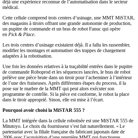
déjà une expérience reconnue de l’automatisation dans le secteur
médical.
Cette cellule comprend trois centres d’usinage, une MMT MiSTAR,
des magasins à tiroirs offrant une grande autonomie de production,
un pupitre de commande et un bras de robot Fanuc qui opère
en
Pick & Place
.
Les trois centres d’usinage existaient déjà. Il a fallu les rassembler,
modifier les montages et automatiser des trappes de chargement
adaptées à la robotisation.
Une fois les données relatives à la traçabilité entrées dans le pupitre
de commande Roboprod et les séquences lancées, le bras de robot
prélève une pièce brute dans un tiroir pour l’acheminer à l’intérieur
de l’une des fraiseuses. Après différentes étapes du process, il la
pose sur le marbre de la MMT qui peut alors exécuter son
programme de contrôle. Si la pièce est conforme, le robot la place
dans le tiroir approprié. Sinon, elle est mise à l’écart.
Pourquoi avoir choisi la MiSTAR 555 ?
La MMT intégrée dans la cellule robotisée est une MiSTAR 555 de
Mitutoyo. Le choix du fournisseur s’est fait naturellement. « Le
partenariat avec la filiale française du fabricant japonais date de
2006 avec l’acquisition d’une première MMT qui fonctionne