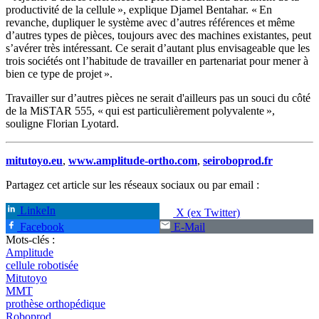
productivité de la cellule », explique Djamel Bentahar. « En
revanche, dupliquer le système avec d’autres références et même
d’autres types de pièces, toujours avec des machines existantes, peut
s’avérer très intéressant. Ce serait d’autant plus envisageable que les
trois sociétés ont l’habitude de travailler en partenariat pour mener à
bien ce type de projet ».
Travailler sur d’autres pièces ne serait d'ailleurs pas un souci du côté
de la MiSTAR 555, « qui est particulièrement polyvalente »,
souligne Florian Lyotard.
mitutoyo.eu
,
www.amplitude-ortho.com
,
seiroboprod.fr
Partagez cet article sur les réseaux sociaux ou par email :
LinkeIn
X (ex Twitter)
Facebook
E-Mail
Mots-clés :
Amplitude
cellule robotisée
Mitutoyo
MMT
prothèse orthopédique
Roboprod