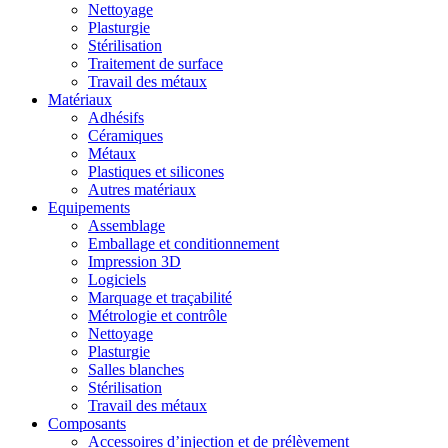
Nettoyage
Plasturgie
Stérilisation
Traitement de surface
Travail des métaux
Matériaux
Adhésifs
Céramiques
Métaux
Plastiques et silicones
Autres matériaux
Equipements
Assemblage
Emballage et conditionnement
Impression 3D
Logiciels
Marquage et traçabilité
Métrologie et contrôle
Nettoyage
Plasturgie
Salles blanches
Stérilisation
Travail des métaux
Composants
Accessoires d’injection et de prélèvement