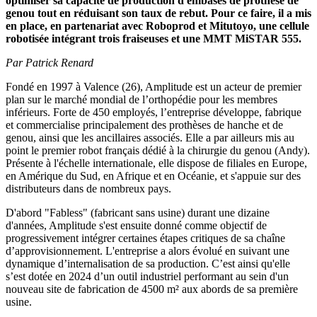
optimiser sa capacité de production d'embases de prothèse de
genou tout en réduisant son taux de rebut. Pour ce faire, il a mis
en place, en partenariat avec Roboprod et Mitutoyo, une cellule
robotisée intégrant trois fraiseuses et une MMT MiSTAR 555.
Par Patrick Renard
Fondé en 1997 à Valence (26), Amplitude est un acteur de premier
plan sur le marché mondial de l’orthopédie pour les membres
inférieurs. Forte de 450 employés, l’entreprise développe, fabrique
et commercialise principalement des prothèses de hanche et de
genou, ainsi que les ancillaires associés. Elle a par ailleurs mis au
point le premier robot français dédié à la chirurgie du genou (Andy).
Présente à l'échelle internationale, elle dispose de filiales en Europe,
en Amérique du Sud, en Afrique et en Océanie, et s'appuie sur des
distributeurs dans de nombreux pays.
D'abord "Fabless" (fabricant sans usine) durant une dizaine
d'années, Amplitude s'est ensuite donné comme objectif de
progressivement intégrer certaines étapes critiques de sa chaîne
d’approvisionnement. L'entreprise a alors évolué en suivant une
dynamique d’internalisation de sa production. C’est ainsi qu'elle
s’est dotée en 2024 d’un outil industriel performant au sein d'un
nouveau site de fabrication de 4500 m² aux abords de sa première
usine.