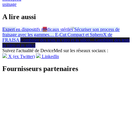
usinage
A lire aussi
Expert en dispositifs médicaux stériles
Sécuriser son process de
fraisage avec les gammes
…
E-Cut Compact et SpheroX de
FRAISA
Combiner des tests in vitro et in silico
…
Combiner des tests
in vitro
et
in silico
Suivez l'actualité de DeviceMed sur les réseaux sociaux :
X (ex Twitter)
LinkedIn
Fournisseurs partenaires