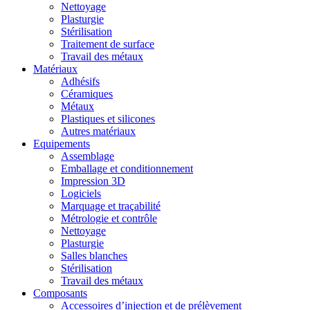
Nettoyage
Plasturgie
Stérilisation
Traitement de surface
Travail des métaux
Matériaux
Adhésifs
Céramiques
Métaux
Plastiques et silicones
Autres matériaux
Equipements
Assemblage
Emballage et conditionnement
Impression 3D
Logiciels
Marquage et traçabilité
Métrologie et contrôle
Nettoyage
Plasturgie
Salles blanches
Stérilisation
Travail des métaux
Composants
Accessoires d’injection et de prélèvement