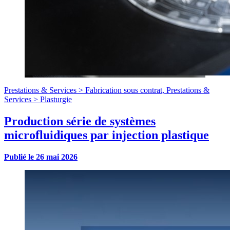
Prestations & Services >
Fabrication sous contrat
,
Prestations &
Services >
Plasturgie
Production série de systèmes
microfluidiques par injection plastique
Publié le
26 mai 2026