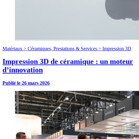
Matériaux >
Céramiques
,
Prestations & Services >
Impression 3D
Impression 3D de céramique : un moteur
d’innovation
Publié le
26 mars 2026