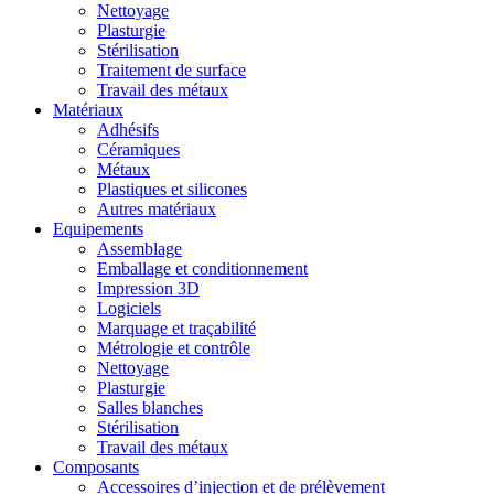
Nettoyage
Plasturgie
Stérilisation
Traitement de surface
Travail des métaux
Matériaux
Adhésifs
Céramiques
Métaux
Plastiques et silicones
Autres matériaux
Equipements
Assemblage
Emballage et conditionnement
Impression 3D
Logiciels
Marquage et traçabilité
Métrologie et contrôle
Nettoyage
Plasturgie
Salles blanches
Stérilisation
Travail des métaux
Composants
Accessoires d’injection et de prélèvement