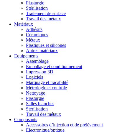
Plasturgie
Stérilisation
Traitement de surface
Travail des métaux
Matériaux
Adhésifs
Céramiques
Métaux
Plastiques et silicones
Autres matériaux
Equipements
Assemblage
Emballage et conditionnement
Impression 3D
Logiciels
Marquage et traçabilité
Métrologie et contrôle
Nettoyage
Plasturgie
Salles blanches
Stérilisation
Travail des métaux
Composants
Accessoires d’injection et de prélèvement
Electronique/optique