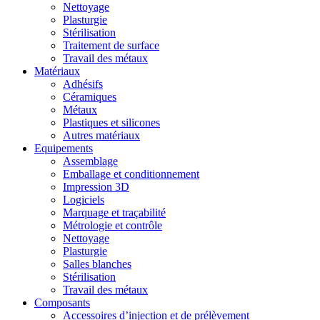
Nettoyage
Plasturgie
Stérilisation
Traitement de surface
Travail des métaux
Matériaux
Adhésifs
Céramiques
Métaux
Plastiques et silicones
Autres matériaux
Equipements
Assemblage
Emballage et conditionnement
Impression 3D
Logiciels
Marquage et traçabilité
Métrologie et contrôle
Nettoyage
Plasturgie
Salles blanches
Stérilisation
Travail des métaux
Composants
Accessoires d’injection et de prélèvement