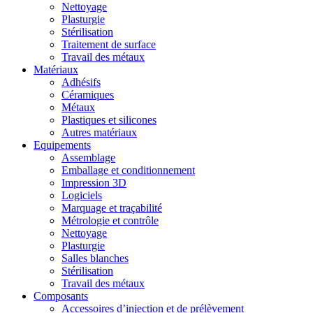
Nettoyage
Plasturgie
Stérilisation
Traitement de surface
Travail des métaux
Matériaux
Adhésifs
Céramiques
Métaux
Plastiques et silicones
Autres matériaux
Equipements
Assemblage
Emballage et conditionnement
Impression 3D
Logiciels
Marquage et traçabilité
Métrologie et contrôle
Nettoyage
Plasturgie
Salles blanches
Stérilisation
Travail des métaux
Composants
Accessoires d’injection et de prélèvement