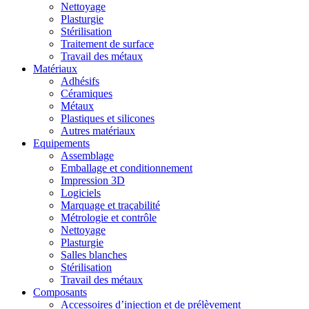
Nettoyage
Plasturgie
Stérilisation
Traitement de surface
Travail des métaux
Matériaux
Adhésifs
Céramiques
Métaux
Plastiques et silicones
Autres matériaux
Equipements
Assemblage
Emballage et conditionnement
Impression 3D
Logiciels
Marquage et traçabilité
Métrologie et contrôle
Nettoyage
Plasturgie
Salles blanches
Stérilisation
Travail des métaux
Composants
Accessoires d’injection et de prélèvement