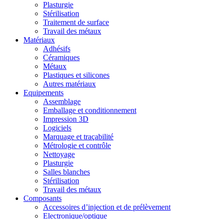
Plasturgie
Stérilisation
Traitement de surface
Travail des métaux
Matériaux
Adhésifs
Céramiques
Métaux
Plastiques et silicones
Autres matériaux
Equipements
Assemblage
Emballage et conditionnement
Impression 3D
Logiciels
Marquage et traçabilité
Métrologie et contrôle
Nettoyage
Plasturgie
Salles blanches
Stérilisation
Travail des métaux
Composants
Accessoires d’injection et de prélèvement
Electronique/optique