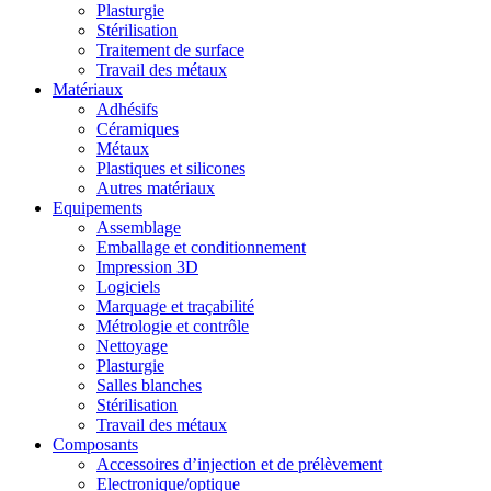
Plasturgie
Stérilisation
Traitement de surface
Travail des métaux
Matériaux
Adhésifs
Céramiques
Métaux
Plastiques et silicones
Autres matériaux
Equipements
Assemblage
Emballage et conditionnement
Impression 3D
Logiciels
Marquage et traçabilité
Métrologie et contrôle
Nettoyage
Plasturgie
Salles blanches
Stérilisation
Travail des métaux
Composants
Accessoires d’injection et de prélèvement
Electronique/optique