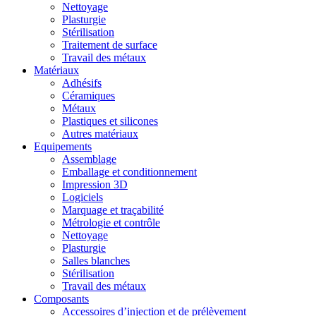
Nettoyage
Plasturgie
Stérilisation
Traitement de surface
Travail des métaux
Matériaux
Adhésifs
Céramiques
Métaux
Plastiques et silicones
Autres matériaux
Equipements
Assemblage
Emballage et conditionnement
Impression 3D
Logiciels
Marquage et traçabilité
Métrologie et contrôle
Nettoyage
Plasturgie
Salles blanches
Stérilisation
Travail des métaux
Composants
Accessoires d’injection et de prélèvement