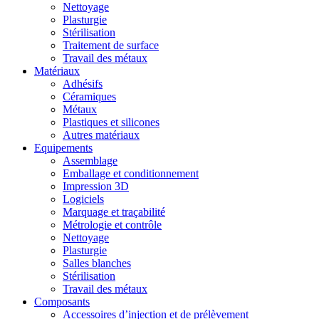
Nettoyage
Plasturgie
Stérilisation
Traitement de surface
Travail des métaux
Matériaux
Adhésifs
Céramiques
Métaux
Plastiques et silicones
Autres matériaux
Equipements
Assemblage
Emballage et conditionnement
Impression 3D
Logiciels
Marquage et traçabilité
Métrologie et contrôle
Nettoyage
Plasturgie
Salles blanches
Stérilisation
Travail des métaux
Composants
Accessoires d’injection et de prélèvement