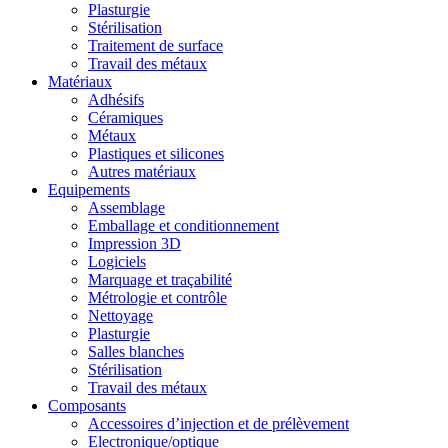
Plasturgie
Stérilisation
Traitement de surface
Travail des métaux
Matériaux
Adhésifs
Céramiques
Métaux
Plastiques et silicones
Autres matériaux
Equipements
Assemblage
Emballage et conditionnement
Impression 3D
Logiciels
Marquage et traçabilité
Métrologie et contrôle
Nettoyage
Plasturgie
Salles blanches
Stérilisation
Travail des métaux
Composants
Accessoires d’injection et de prélèvement
Electronique/optique