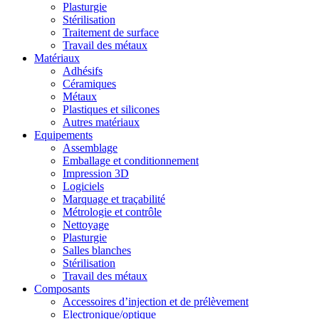
Plasturgie
Stérilisation
Traitement de surface
Travail des métaux
Matériaux
Adhésifs
Céramiques
Métaux
Plastiques et silicones
Autres matériaux
Equipements
Assemblage
Emballage et conditionnement
Impression 3D
Logiciels
Marquage et traçabilité
Métrologie et contrôle
Nettoyage
Plasturgie
Salles blanches
Stérilisation
Travail des métaux
Composants
Accessoires d’injection et de prélèvement
Electronique/optique