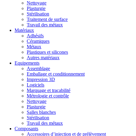
Nettoyage
Plasturgie
Stérilisation
Traitement de surface
Travail des métaux
Matériaux
Adhésifs
Céramiques
Métaux
Plastiques et silicones
Autres matériaux
Equipements
Assemblage
Emballage et conditionnement
Impression 3D
Logiciels
Marquage et traçabilité
Métrologie et contrôle
Nettoyage
Plasturgie
Salles blanches
Stérilisation
Travail des métaux
Composants
Accessoires d’injection et de prélèvement