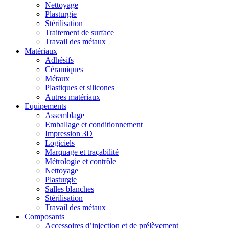
Nettoyage
Plasturgie
Stérilisation
Traitement de surface
Travail des métaux
Matériaux
Adhésifs
Céramiques
Métaux
Plastiques et silicones
Autres matériaux
Equipements
Assemblage
Emballage et conditionnement
Impression 3D
Logiciels
Marquage et traçabilité
Métrologie et contrôle
Nettoyage
Plasturgie
Salles blanches
Stérilisation
Travail des métaux
Composants
Accessoires d’injection et de prélèvement