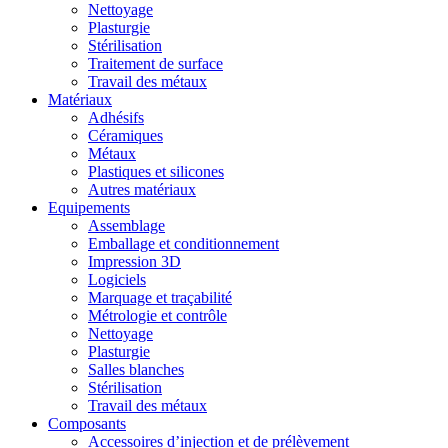
Nettoyage
Plasturgie
Stérilisation
Traitement de surface
Travail des métaux
Matériaux
Adhésifs
Céramiques
Métaux
Plastiques et silicones
Autres matériaux
Equipements
Assemblage
Emballage et conditionnement
Impression 3D
Logiciels
Marquage et traçabilité
Métrologie et contrôle
Nettoyage
Plasturgie
Salles blanches
Stérilisation
Travail des métaux
Composants
Accessoires d’injection et de prélèvement