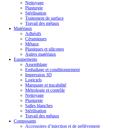
Nettoyage
Plasturgie
Stérilisation
Traitement de surface
Travail des métaux
Matériaux
Adhésifs
Céramiques
Métaux
Plastiques et silicones
Autres matériaux
Equipements
Assemblage
Emballage et conditionnement
Impression 3D
Logiciels
Marquage et traçabilité
Métrologie et contrôle
Nettoyage
Plasturgie
Salles blanches
Stérilisation
Travail des métaux
Composants
Accessoires d’injection et de prélèvement